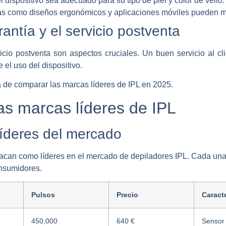
l dispositivo sea adecuado para su tipo de piel y color de vello.
as como diseños ergonómicos y aplicaciones móviles pueden mej
antía y el servicio postventa
vicio postventa son aspectos cruciales. Un buen servicio al c
 el uso del dispositivo.
a de comparar las marcas líderes de IPL en 2025.
s marcas líderes de IPL
líderes del mercado
can como líderes en el mercado de depiladores IPL. Cada una o
onsumidores.
Pulsos
Precio
Caracte
450,000
640 €
Sensor 