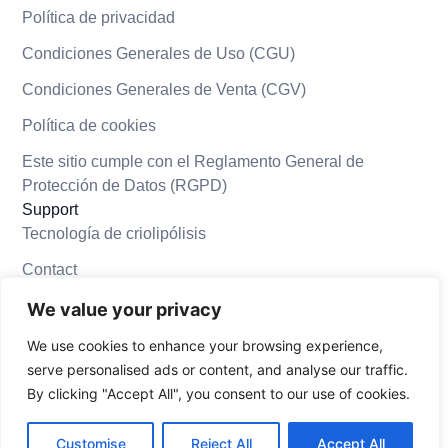
Política de privacidad
Condiciones Generales de Uso (CGU)
Condiciones Generales de Venta (CGV)
Política de cookies
Este sitio cumple con el Reglamento General de
Protección de Datos (RGPD)
Support
Tecnología de criolipólisis
Contact
Convertirse en centro asociado
We value your privacy
Formaciones / Demostración gratuita / Prueba
We use cookies to enhance your browsing experience,
serve personalised ads or content, and analyse our traffic.
Solicitar presupuesto
By clicking "Accept All", you consent to our use of cookies.
© 2025-2026 Adelgazar Criolipolisis. All rights reserved.
Customise
Reject All
Accept All