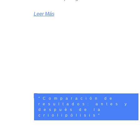
Leer Más
"Comparación de
resultados: antes y
después de la
criolipólisis"