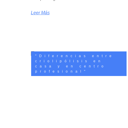
Leer Más
"Diferencias entre
criolipólisis en
casa y en centro
profesional"