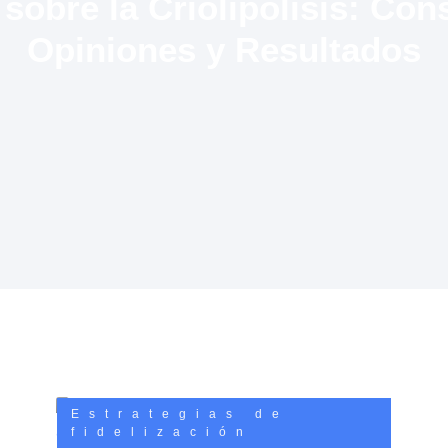
sobre la Criolipólisis: Con
Opiniones y Resultados
Estrategias de
fidelización