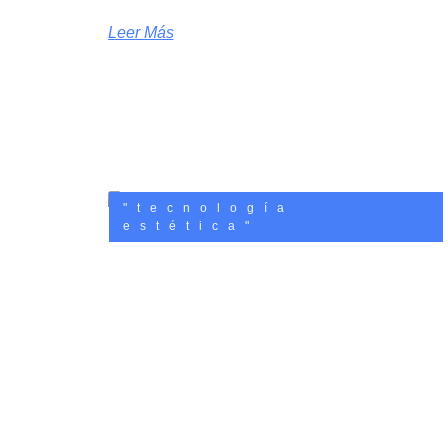
Leer Más
"tecnología
estética"