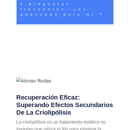
y preguntas
frecuentes: ¿es
adecuado para mí ?
"
Recuperación Eficaz:
Superando Efectos Secundarios
De La Criolipólisis
La criolipólisis es un tratamiento estético no
invasivo que utiliza el frío para eliminar la