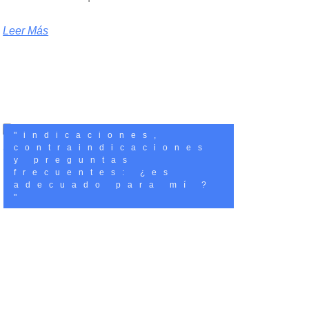
Leer Más
"indicaciones,
contraindicaciones
y preguntas
frecuentes: ¿es
adecuado para mí ?
"