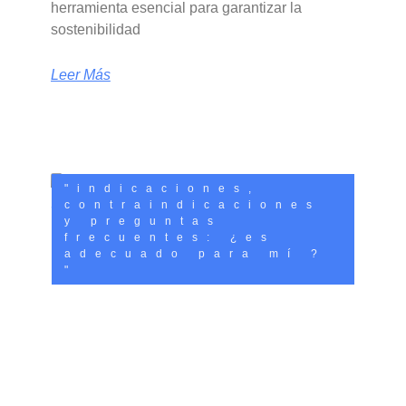
herramienta esencial para garantizar la
sostenibilidad
Leer Más
"indicaciones,
contraindicaciones
y preguntas
frecuentes: ¿es
adecuado para mí ?
"