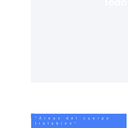
Todo 
"Áreas del cuerpo
tratables"