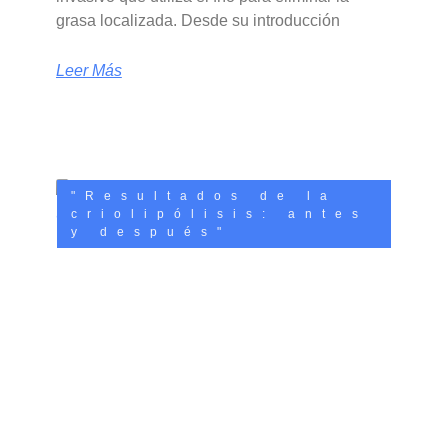
grasa localizada. Desde su introducción
Leer Más
"Resultados de la
criolipólisis: antes
y después"