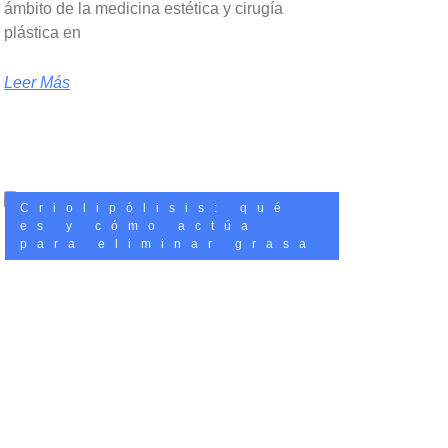
ámbito de la medicina estética y cirugía
plástica en
Leer Más
Criolipólisis: qué
es y cómo actúa
para eliminar grasa